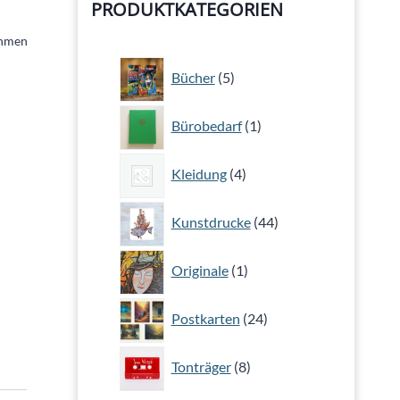
PRODUKTKATEGORIEN
ehmen
5
Bücher
5
Produkte
1
Bürobedarf
1
Produkt
4
Kleidung
4
Produkte
44
Kunstdrucke
44
Produkte
1
Originale
1
Produkt
24
Postkarten
24
Produkte
8
Tonträger
8
Produkte