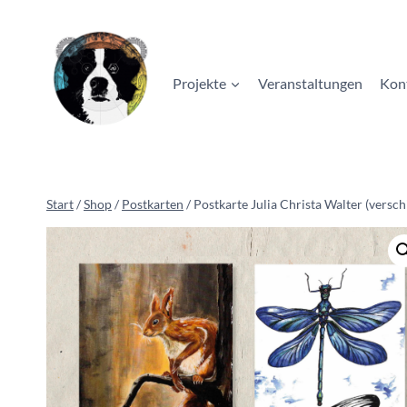
Zum
Inhalt
springen
Projekte
Veranstaltungen
Kon
Start
/
Shop
/
Postkarten
/
Postkarte Julia Christa Walter (versc