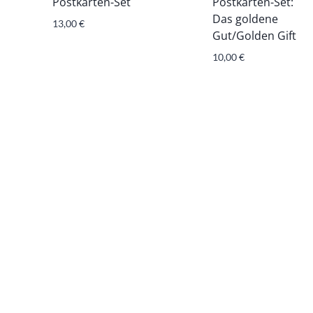
Postkarten-Set
Postkarten-Set:
Das goldene
13,00
€
Gut/Golden Gift
10,00
€