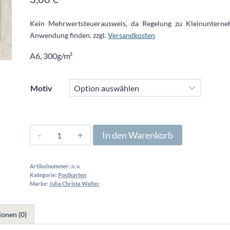
Kein Mehrwertsteuerausweis, da Regelung zu Kleinuntern
Anwendung finden.
zzgl.
Versandkosten
A6, 300g/m²
Motiv
Postkarte
In den Warenkorb
Julia
Christa
Artikelnummer:
n. v.
Walter
Kategorie:
Postkarten
(verschiedene
Marke:
Julia Christa Walter
Motive)
Menge
onen (0)