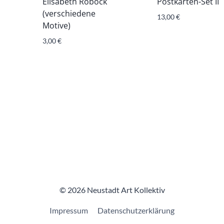
Elisabeth Robock
Postkarten-Set II
(verschiedene
13,00
€
Motive)
3,00
€
© 2026 Neustadt Art Kollektiv
Impressum
Datenschutzerklärung