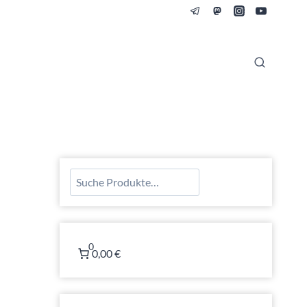
Suchen
0
0,00 €