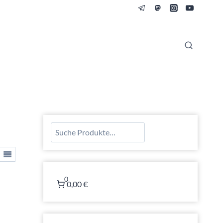
Suchen
0
0,00 €