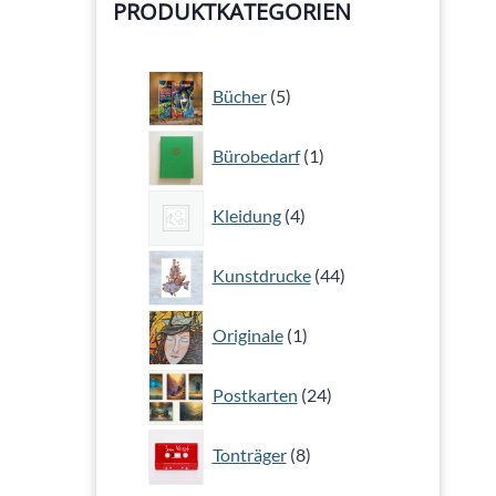
PRODUKTKATEGORIEN
5
Bücher
5
Produkte
1
Bürobedarf
1
Produkt
4
Kleidung
4
Produkte
44
Kunstdrucke
44
Produkte
1
Originale
1
Produkt
24
Postkarten
24
Produkte
8
Tonträger
8
Produkte