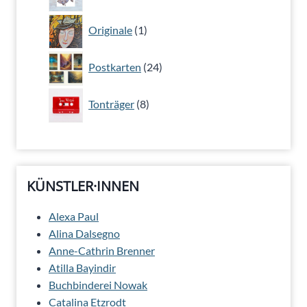
Produkte
1
Originale
1
Produkt
24
Postkarten
24
Produkte
8
Tonträger
8
Produkte
KÜNSTLER·INNEN
Alexa Paul
Alina Dalsegno
Anne-Cathrin Brenner
Atilla Bayindir
Buchbinderei Nowak
Catalina Etzrodt