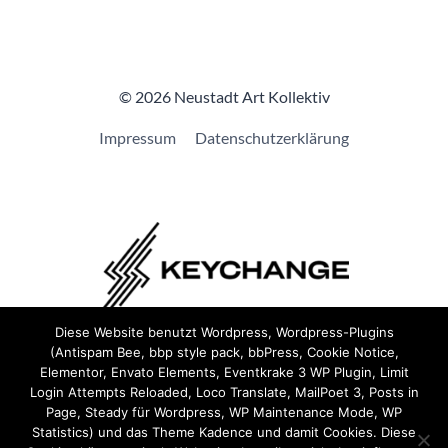
© 2026 Neustadt Art Kollektiv
Impressum
Datenschutzerklärung
Diese Website benutzt Wordpress, Wordpress-Plugins
(Antispam Bee, bbp style pack, bbPress, Cookie Notice,
Wir sind Teil von
Keychange
und haben eine
Pledge
Elementor, Envato Elements, Eventkrake 3 WP Plugin, Limit
unterzeichnet.
Login Attempts Reloaded, Loco Translate, MailPoet 3, Posts in
Page, Steady für Wordpress, WP Maintenance Mode, WP
Statistics) und das Theme Kadence und damit Cookies. Diese