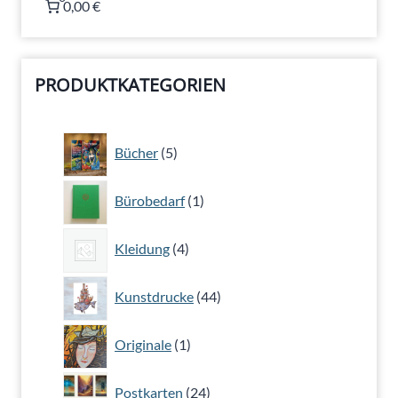
0,00 €
PRODUKTKATEGORIEN
5
Bücher
5
Produkte
1
Bürobedarf
1
Produkt
4
Kleidung
4
Produkte
44
Kunstdrucke
44
Produkte
1
Originale
1
Produkt
24
Postkarten
24