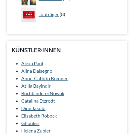
Produkte
8
Tonträger
8
Produkte
KÜNSTLER·INNEN
Alexa Paul
Alina Dalsegno
Anne-Cathrin Brenner
Atilla Bayindir
Buchbinderei Nowak
Catalina Etzrodt
Dine Jakobi
Elisabeth Robock
Ghouliss
Helena Zubler