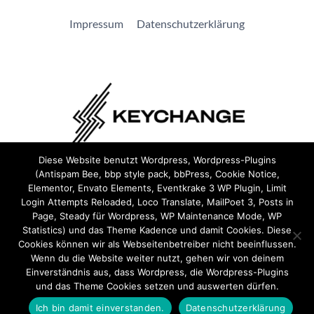
Impressum
Datenschutzerklärung
Diese Website benutzt Wordpress, Wordpress-Plugins
(Antispam Bee, bbp style pack, bbPress, Cookie Notice,
Wir sind Teil von
Keychange
und haben eine
Pledge
Elementor, Envato Elements, Eventkrake 3 WP Plugin, Limit
unterzeichnet.
Login Attempts Reloaded, Loco Translate, MailPoet 3, Posts in
Page, Steady für Wordpress, WP Maintenance Mode, WP
Statistics) und das Theme Kadence und damit Cookies. Diese
Cookies können wir als Webseitenbetreiber nicht beeinflussen.
Wenn du die Website weiter nutzt, gehen wir von deinem
Einverständnis aus, dass Wordpress, die Wordpress-Plugins
und das Theme Cookies setzen und auswerten dürfen.
Ich bin damit einverstanden.
Datenschutzerklärung
ehrensache.jetzt