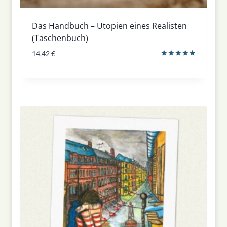
Das Handbuch – Utopien eines Realisten
(Taschenbuch)
14,42
€
Bewertet
mit
5.00
von 5