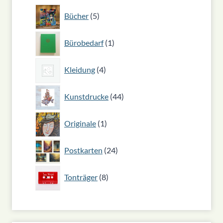
5
Bücher
5
Produkte
1
Bürobedarf
1
Produkt
4
Kleidung
4
Produkte
44
Kunstdrucke
44
Produkte
1
Originale
1
Produkt
24
Postkarten
24
Produkte
8
Tonträger
8
Produkte