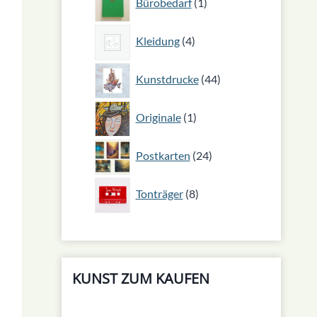
Bürobedarf
1
Produkt
4
Kleidung
4
Produkte
44
Kunstdrucke
44
Produkte
1
Originale
1
Produkt
24
Postkarten
24
Produkte
8
Tonträger
8
Produkte
KUNST ZUM KAUFEN