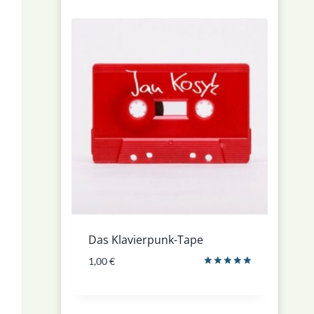
Das Klavierpunk-Tape
1,00
€
Bewertet
mit
5.00
von 5