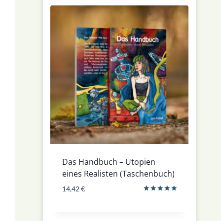
Das Handbuch – Utopien
eines Realisten (Taschenbuch)
14,42
€
Bewertet
mit
5.00
von 5