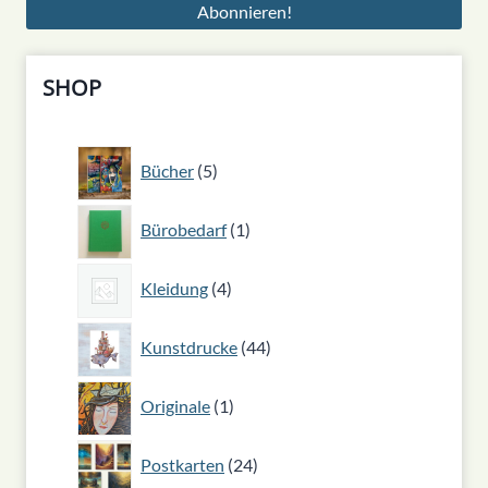
SHOP
5
Bücher
5
Produkte
1
Bürobedarf
1
Produkt
4
Kleidung
4
Produkte
44
Kunstdrucke
44
Produkte
1
Originale
1
Produkt
24
Postkarten
24
Produkte