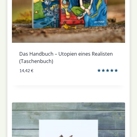
Das Handbuch – Utopien eines Realisten
(Taschenbuch)
14,42
€
Bewertet
mit
5.00
von 5