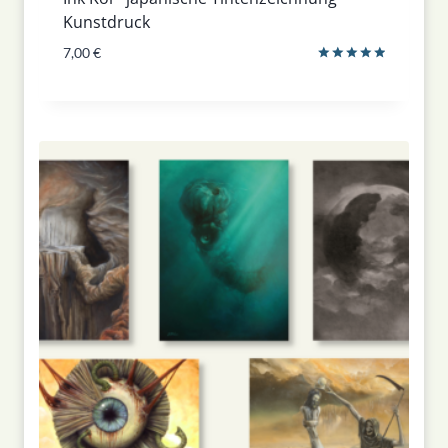
Kunstdruck
7,00
€
Bewertet
mit
5.00
von 5