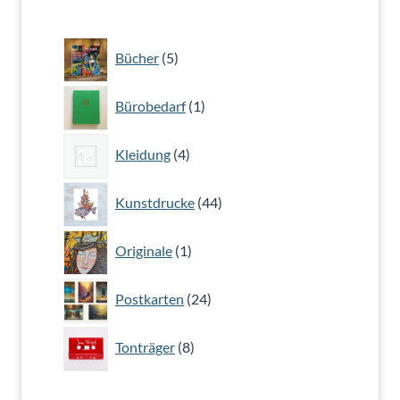
5
Bücher
5
Produkte
1
Bürobedarf
1
Produkt
4
Kleidung
4
Produkte
44
Kunstdrucke
44
Produkte
1
Originale
1
Produkt
24
Postkarten
24
Produkte
8
Tonträger
8
Produkte