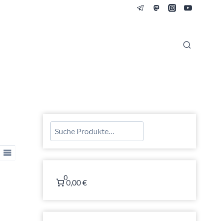
Suchen
0
0,00 €