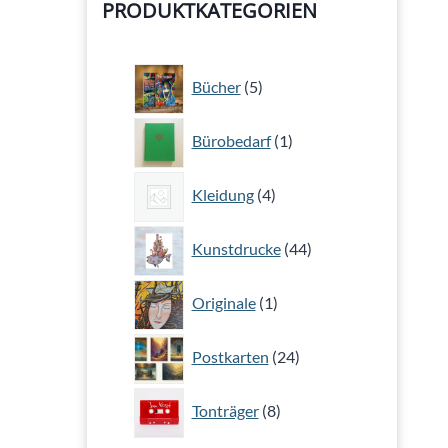
PRODUKTKATEGORIEN
5
Bücher
5
Produkte
1
Bürobedarf
1
Produkt
4
Kleidung
4
Produkte
44
Kunstdrucke
44
Produkte
1
Originale
1
Produkt
24
Postkarten
24
Produkte
8
Tonträger
8
Produkte