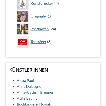
44
Kunstdrucke
44
Produkte
1
Originale
1
Produkt
24
Postkarten
24
Produkte
8
Tonträger
8
Produkte
KÜNSTLER·INNEN
Alexa Paul
Alina Dalsegno
Anne-Cathrin Brenner
Atilla Bayindir
Buchbinderei Nowak