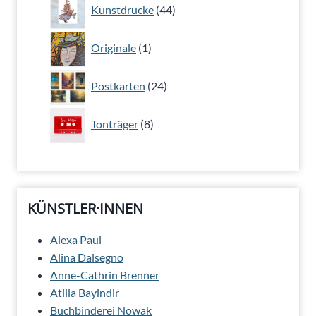
44
Kunstdrucke
44
Produkte
1
Originale
1
Produkt
24
Postkarten
24
Produkte
8
Tonträger
8
Produkte
KÜNSTLER·INNEN
Alexa Paul
Alina Dalsegno
Anne-Cathrin Brenner
Atilla Bayindir
Buchbinderei Nowak