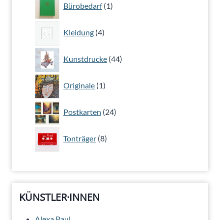
1
Bürobedarf
1
Produkt
4
Kleidung
4
Produkte
44
Kunstdrucke
44
Produkte
1
Originale
1
Produkt
24
Postkarten
24
Produkte
8
Tonträger
8
Produkte
KÜNSTLER·INNEN
Alexa Paul