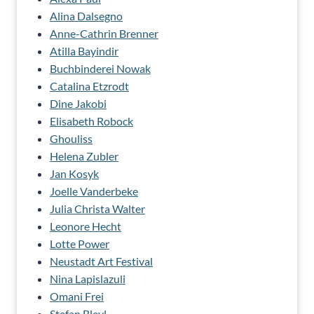
Alina Dalsegno
Anne-Cathrin Brenner
Atilla Bayindir
Buchbinderei Nowak
Catalina Etzrodt
Dine Jakobi
Elisabeth Robock
Ghouliss
Helena Zubler
Jan Kosyk
Joelle Vanderbeke
Julia Christa Walter
Leonore Hecht
Lotte Power
Neustadt Art Festival
Nina Lapislazuli
Omani Frei
Stefan Bleyl