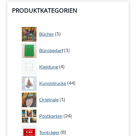
PRODUKTKATEGORIEN
5
Bücher
5
Produkte
1
Bürobedarf
1
Produkt
4
Kleidung
4
Produkte
44
Kunstdrucke
44
Produkte
1
Originale
1
Produkt
24
Postkarten
24
Produkte
8
Tonträger
8