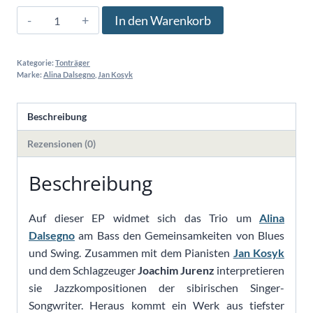
The
In den Warenkorb
Alina
Dalsegno
Kategorie:
Tonträger
Trio
Marke:
Alina Dalsegno
,
Jan Kosyk
plays
Jazz:
Beschreibung
Encounters
at
Rezensionen (0)
the
Edge
Beschreibung
of
Time
Auf dieser EP widmet sich das Trio um
Alina
(CD)
Dalsegno
am Bass den Gemeinsamkeiten von Blues
Menge
und Swing. Zusammen mit dem Pianisten
Jan Kosyk
und dem Schlagzeuger
Joachim Jurenz
interpretieren
sie Jazzkompositionen der sibirischen Singer-
Songwriter. Heraus kommt ein Werk aus tiefster