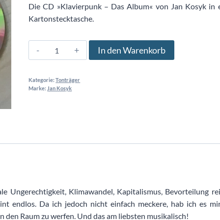
Die CD »Klavierpunk – Das Album« von Jan Kosyk in e
Kartonstecktasche.
Klavierpunk
In den Warenkorb
–
Das
Kategorie:
Tonträger
Album
Marke:
Jan Kosyk
Menge
ale Ungerechtigkeit, Klimawandel, Kapitalismus, Bevorteilung re
t endlos. Da ich jedoch nicht einfach meckere, hab ich es mi
in den Raum zu werfen. Und das am liebsten musikalisch!