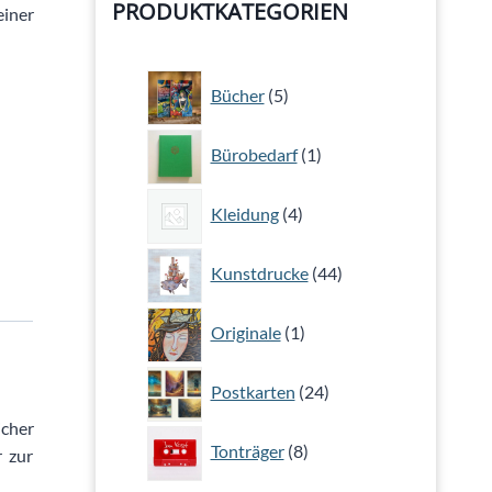
PRODUKTKATEGORIEN
iner
5
Bücher
5
Produkte
1
Bürobedarf
1
Produkt
4
Kleidung
4
Produkte
44
Kunstdrucke
44
Produkte
1
Originale
1
Produkt
24
Postkarten
24
Produkte
icher
8
Tonträger
8
r zur
Produkte