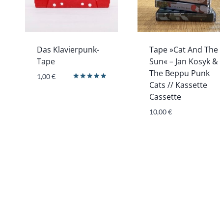
Das Klavierpunk-
Tape »Cat And The
Tape
Sun« – Jan Kosyk &
The Beppu Punk
1,00
€
Cats // Kassette
Bewertet
mit
Cassette
5.00
von 5
10,00
€