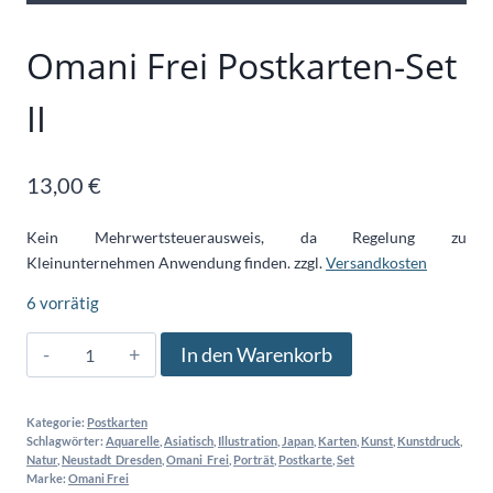
Omani Frei Postkarten-Set
II
13,00
€
Kein Mehrwertsteuerausweis, da Regelung zu
Kleinunternehmen Anwendung finden.
zzgl.
Versandkosten
6 vorrätig
Omani
In den Warenkorb
Frei
Postkarten-
Kategorie:
Postkarten
Set
Schlagwörter:
Aquarelle
,
Asiatisch
,
Illustration
,
Japan
,
Karten
,
Kunst
,
Kunstdruck
,
II
Natur
,
Neustadt_Dresden
,
Omani_Frei
,
Porträt
,
Postkarte
,
Set
Marke:
Omani Frei
Menge