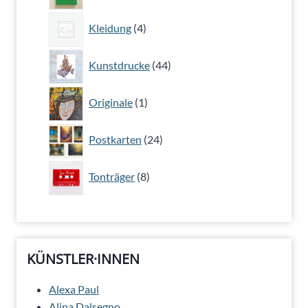
Produkt
4
Kleidung
4
Produkte
44
Kunstdrucke
44
Produkte
1
Originale
1
Produkt
24
Postkarten
24
Produkte
8
Tonträger
8
Produkte
KÜNSTLER·INNEN
Alexa Paul
Alina Dalsegno