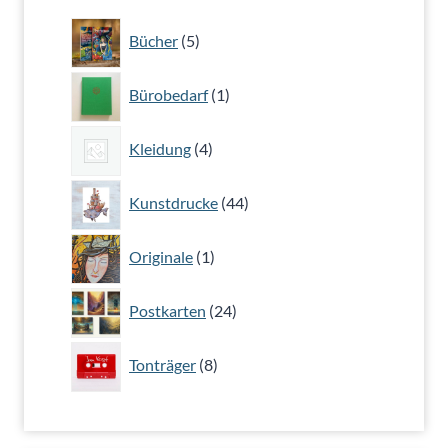
5
Bücher
5
Produkte
1
Bürobedarf
1
Produkt
4
Kleidung
4
Produkte
44
Kunstdrucke
44
Produkte
1
Originale
1
Produkt
24
Postkarten
24
Produkte
8
Tonträger
8
Produkte