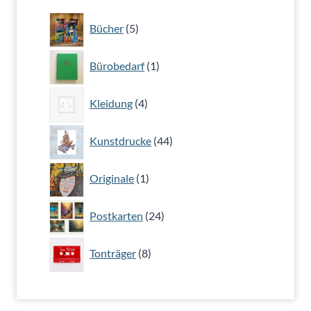
5
Bücher
5
Produkte
1
Bürobedarf
1
Produkt
4
Kleidung
4
Produkte
44
Kunstdrucke
44
Produkte
1
Originale
1
Produkt
24
Postkarten
24
Produkte
8
Tonträger
8
Produkte