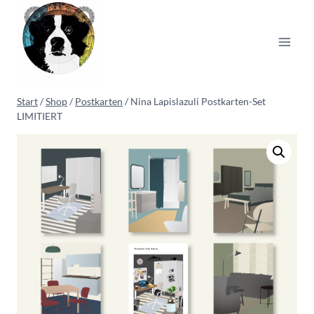
Zum
Inhalt
springen
Start
/
Shop
/
Postkarten
/
Nina Lapislazuli Postkarten-Set
LIMITIERT