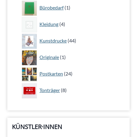
1
Bürobedarf
1
Produkt
4
Kleidung
4
Produkte
44
Kunstdrucke
44
Produkte
1
Originale
1
Produkt
24
Postkarten
24
Produkte
8
Tonträger
8
Produkte
KÜNSTLER·INNEN