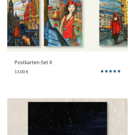
Postkarten-Set II
13,00
€
Bewertet
mit
5.00
von 5