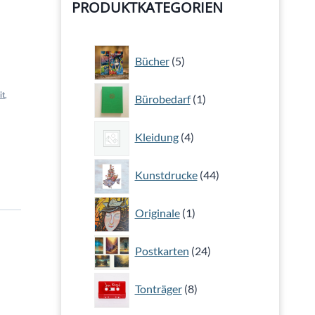
PRODUKTKATEGORIEN
5
Bücher
5
Produkte
1
it
,
Bürobedarf
1
Produkt
4
Kleidung
4
Produkte
44
Kunstdrucke
44
Produkte
1
Originale
1
Produkt
24
Postkarten
24
Produkte
8
Tonträger
8
Produkte