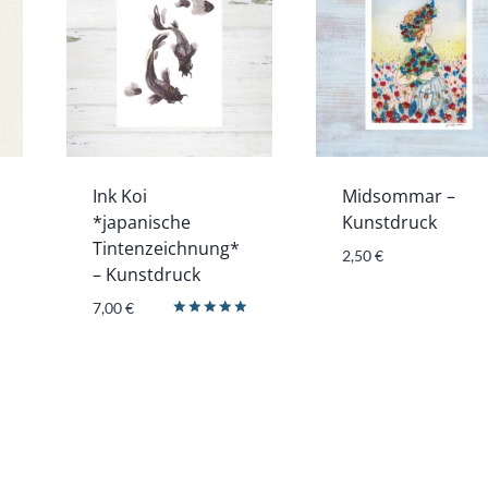
Ink Koi
Midsommar –
*japanische
Kunstdruck
Tintenzeichnung*
2,50
€
– Kunstdruck
7,00
€
Bewertet
mit
5.00
von 5