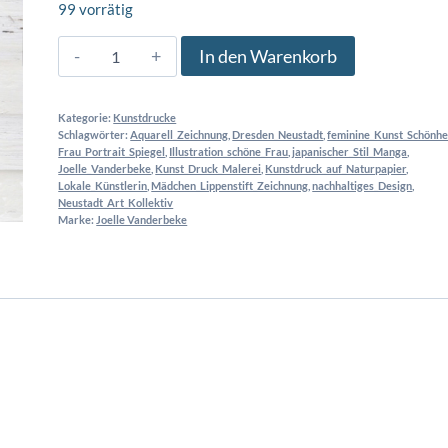
99 vorrätig
Ella
In den Warenkorb
Portrait
-
Kategorie:
Kunstdrucke
Kunstdruck
Schlagwörter:
Aquarell_Zeichnung
,
Dresden_Neustadt
,
feminine_Kunst_Schönhe
Menge
Frau_Portrait_Spiegel
,
Illustration_schöne_Frau
,
japanischer_Stil_Manga
,
Joelle_Vanderbeke
,
Kunst_Druck_Malerei
,
Kunstdruck_auf_Naturpapier
,
Lokale_Künstlerin
,
Mädchen_Lippenstift_Zeichnung
,
nachhaltiges_Design
,
Neustadt_Art_Kollektiv
Marke:
Joelle Vanderbeke