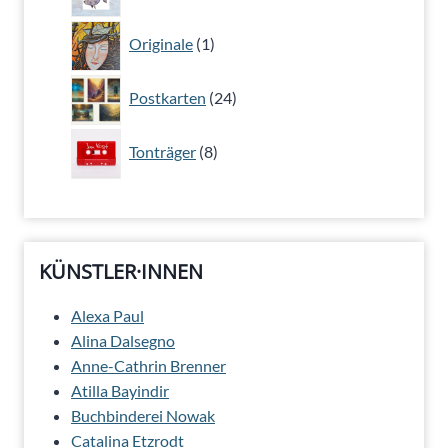
Produkte
1
Originale
1
Produkt
24
Postkarten
24
Produkte
8
Tonträger
8
Produkte
KÜNSTLER·INNEN
Alexa Paul
Alina Dalsegno
Anne-Cathrin Brenner
Atilla Bayindir
Buchbinderei Nowak
Catalina Etzrodt