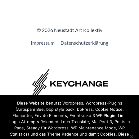
© 2026 Neustadt Art Kollektiv
Impressum
Datenschutzerklärung
Diese Website benutzt Wordpress, Wordpress-Plugins
(Antispam Bee, bbp style pack, bbPress, Cookie Notice,
Wir sind Teil von
Keychange
und haben eine
Pledge
Elementor, Envato Elements, Eventkrake 3 WP Plugin, Limit
unterzeichnet.
Login Attempts Reloaded, Loco Translate, MailPoet 3, Posts in
Page, Steady für Wordpress, WP Maintenance Mode, WP
Statistics) und das Theme Kadence und damit Cookies. Diese