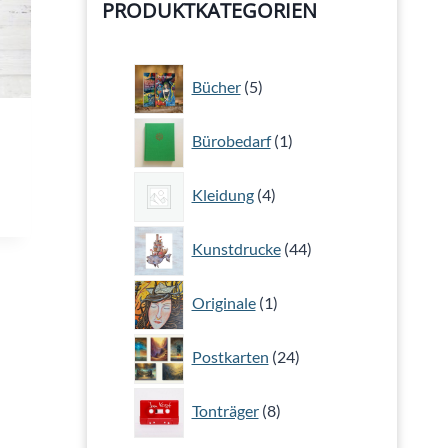
PRODUKTKATEGORIEN
5
Bücher
5
Produkte
1
Bürobedarf
1
Produkt
4
Kleidung
4
Produkte
44
Kunstdrucke
44
Produkte
1
Originale
1
Produkt
24
Postkarten
24
Produkte
8
Tonträger
8
Produkte