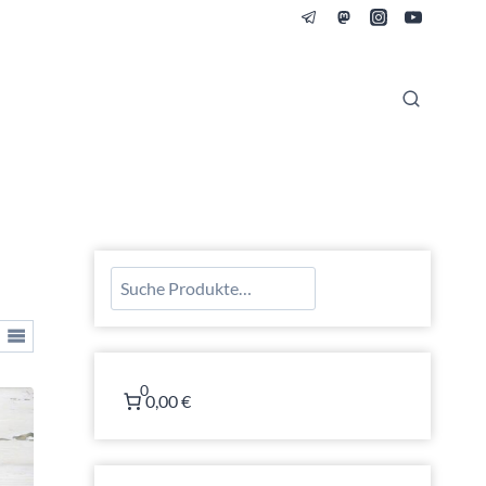
Suchen
0
0,00 €