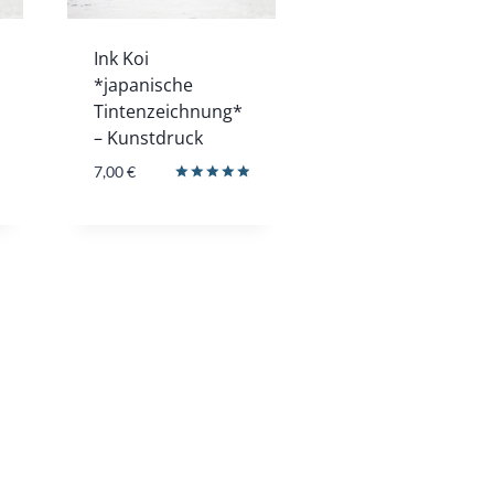
Ink Koi
*japanische
Tintenzeichnung*
– Kunstdruck
7,00
€
Bewertet
mit
5.00
von 5