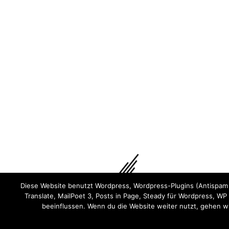
Diese Website benutzt Wordpress, Wordpress-Plugins (Antispam B
Translate, MailPoet 3, Posts in Page, Steady für Wordpress, 
beeinflussen. Wenn du die Website weiter nutzt, gehen 
Wir sind Teil von
Keychange
und haben eine
Pled