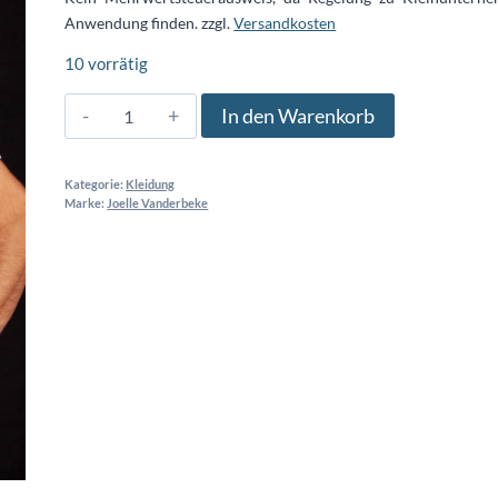
Anwendung finden.
zzgl.
Versandkosten
10 vorrätig
Ink
In den Warenkorb
Koi
T-
Kategorie:
Kleidung
Shirt
Marke:
Joelle Vanderbeke
*japanische
Tintenmalerei*
Menge