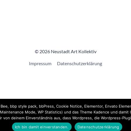
© 2026 Neustadt Art Kollektiv
Impressum
Datenschutzerklärung
ee, bbp style pack, bbPress, Cookie Notice, Elementor, Envato Elemen
WP Maintenance Mode, WP Statistics) und das Theme Kadence und damit C
wir von deinem Einverständnis aus, dass Wordpress, die Wordpress-Plu
Ich bin damit einverstanden.
Datenschutzerklärung
ge
unterzeichnet.