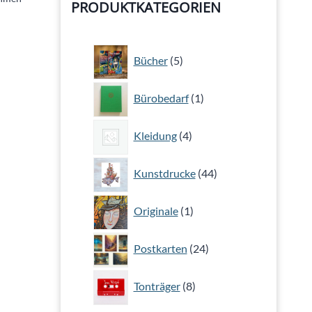
PRODUKTKATEGORIEN
5
Bücher
5
Produkte
1
Bürobedarf
1
Produkt
4
Kleidung
4
Produkte
44
Kunstdrucke
44
Produkte
1
Originale
1
Produkt
24
Postkarten
24
Produkte
8
Tonträger
8
Produkte