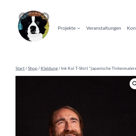
Zum
Inhalt
springen
Projekte
Veranstaltungen
Kon
Start
/
Shop
/
Kleidung
/
Ink Koi T-Shirt *japanische Tintenmaler