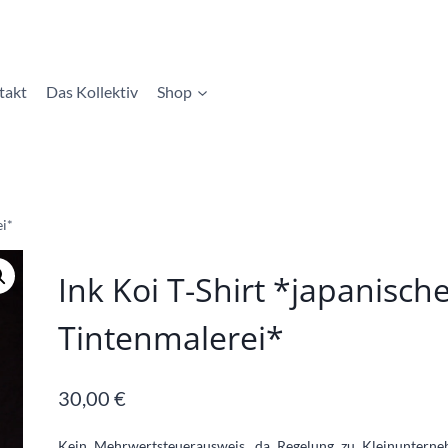
takt
Das Kollektiv
Shop
ei*
Ink Koi T-Shirt *japanisch
Tintenmalerei*
30,00
€
Kein Mehrwertsteuerausweis, da Regelung zu Kleinuntern