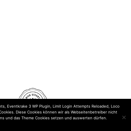
ts, Eventkrake 3 WP Plugin, Limit Login Attempts Reloaded, Loco
ookies. Diese Cookies können wir als Webseitenbetreiber nicht
gins und das Theme Cookies setzen und auswerten dürfen.
ehrensache.jetzt