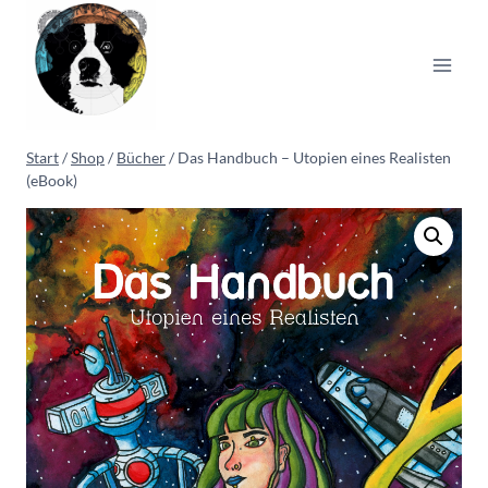
Zum
Inhalt
springen
Start
/
Shop
/
Bücher
/
Das Handbuch – Utopien eines Realisten
(eBook)