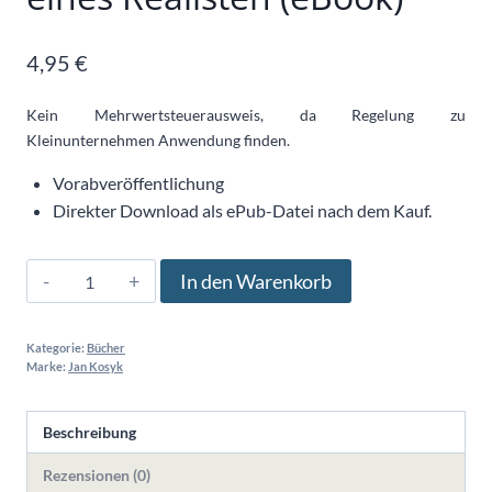
4,95
€
Kein Mehrwertsteuerausweis, da Regelung zu
Kleinunternehmen Anwendung finden.
Vorabveröffentlichung
Direkter Download als ePub-Datei nach dem Kauf.
Das
In den Warenkorb
Handbuch
–
Kategorie:
Bücher
Utopien
Marke:
Jan Kosyk
eines
Realisten
Beschreibung
(eBook)
Menge
Rezensionen (0)