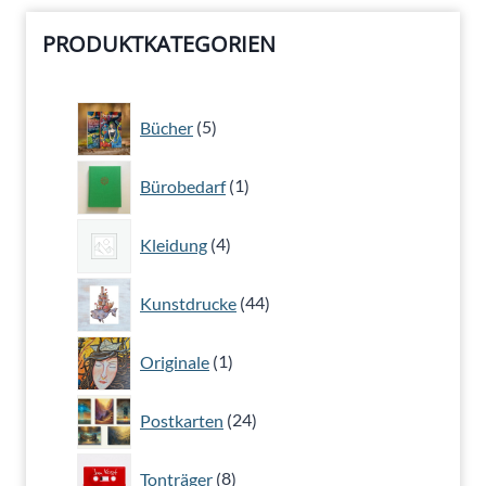
PRODUKTKATEGORIEN
5
Bücher
5
Produkte
1
Bürobedarf
1
Produkt
4
Kleidung
4
Produkte
44
Kunstdrucke
44
Produkte
1
Originale
1
Produkt
24
Postkarten
24
Produkte
8
Tonträger
8