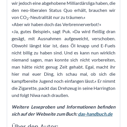
wir jedoch eine abgehobene Milliardärsliga haben, die
den neo-liberalen Status Quo erhält, brauchen wir
von CO
-Neutralität nur zu träumen.«
2
»Aber wir haben doch das Verbrennerverbot!«
»Ja, gutes Beispiel«, sagt Puk. »Da wird fleißig dran
gesägt, mit Ausnahmen aufgeweicht, verschoben.
Obwohl längst klar ist, dass Öl knapp und E-Fuels
nicht billig zu haben sind. Und es kann nun wirklich
niemand sagen, man konnte sich nicht vorbereiten,
man hätte nicht genug Zeit gehabt. Egal, macht ihr
hier mal euer Ding, ich schau mal, ob sich die
kampfbereite Jugend noch einfangen lässt.« Er nimmt
die Zigarette, packt das Drehzeug in seine Harrington
und folgt Niwa nach draußen.
Weitere Leseproben und Informationen befinden
sich auf der Webseite zum Buch:
das-handbuch.de
Über den Autor: