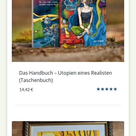
Das Handbuch – Utopien eines Realisten
(Taschenbuch)
14,42
€
Bewertet
mit
5.00
von 5