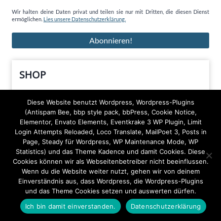
Wir halten deine Daten privat und teilen sie nur mit Dritten, die diesen Dienst
ermöglichen.
Lies unsere Datenschutzerklärung.
SHOP
Diese Website benutzt Wordpress, Wordpress-Plugins
5
Bücher
5
(Antispam Bee, bbp style pack, bbPress, Cookie Notice,
Produkte
Elementor, Envato Elements, Eventkrake 3 WP Plugin, Limit
Login Attempts Reloaded, Loco Translate, MailPoet 3, Posts in
1
Bürobedarf
1
Page, Steady für Wordpress, WP Maintenance Mode, WP
Produkt
Statistics) und das Theme Kadence und damit Cookies. Diese
4
Cookies können wir als Webseitenbetreiber nicht beeinflussen.
Kleidung
4
Wenn du die Website weiter nutzt, gehen wir von deinem
Produkte
Einverständnis aus, dass Wordpress, die Wordpress-Plugins
44
und das Theme Cookies setzen und auswerten dürfen.
Kunstdrucke
44
Produkte
Ich bin damit einverstanden.
Datenschutzerklärung
1
Originale
1