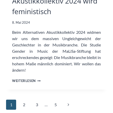
Akustikkollektiv 2024 wird
feministisch
8. Mai 2024
Beim Alternativen Akustikkollektiv 2024 widmen
wir uns dem massiven Ungleichgewicht der
Geschlechter in der Musikbranche. Die Studie
Gender in Music der MaLiSa-Stiftung hat
erschreckendes gezeigt: Die Musikbranche bleibt in
hohem Maße männlich dominiert. Wir wollen das
ändern!
AKUSTIKKOLLEKTIV
WEITERLESEN
2024
WIRD
FEMINISTISCH
Seitennavigation
Nächste
1
2
3
…
5