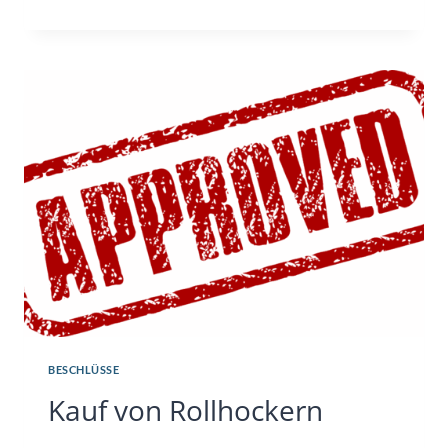
AUF
DEN
HECHT#TAG
2024
BESCHLÜSSE
Kauf von Rollhockern