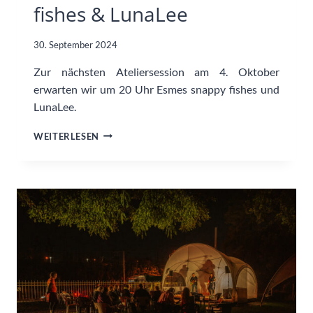
fishes & LunaLee
30. September 2024
Zur nächsten Ateliersession am 4. Oktober
erwarten wir um 20 Uhr Esmes snappy fishes und
LunaLee.
ATELIERSESSION
WEITERLESEN
AM
4.
OKTOBER:
ESMES
SNAPPY
FISHES
&
LUNALEE