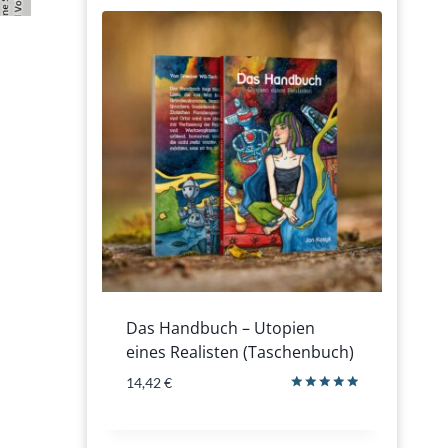
Das Handbuch – Utopien
eines Realisten (Taschenbuch)
14,42
€
Bewertet
mit
5.00
von 5