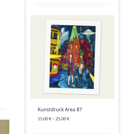
5.00
von 5
Kunstdruck Area 87
15,00
€
–
25,00
€