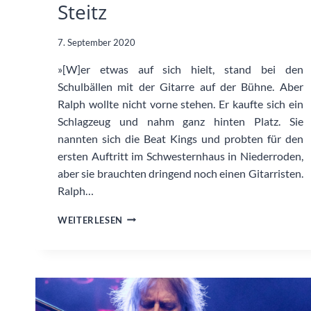
Steitz
7. September 2020
»[W]er etwas auf sich hielt, stand bei den
Schulbällen mit der Gitarre auf der Bühne. Aber
Ralph wollte nicht vorne stehen. Er kaufte sich ein
Schlagzeug und nahm ganz hinten Platz. Sie
nannten sich die Beat Kings und probten für den
ersten Auftritt im Schwesternhaus in Niederroden,
aber sie brauchten dringend noch einen Gitarristen.
Ralph…
R.P.S.
WEITERLESEN
LANRUE
–
RALPH
PETER
STEITZ