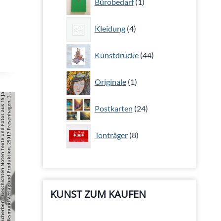
Bürobedarf
1
Produkt
4
Kleidung
4
Produkte
44
Kunstdrucke
44
Produkte
1
Originale
1
Produkt
24
Postkarten
24
Produkte
8
Tonträger
8
Produkte
KUNST ZUM KAUFEN