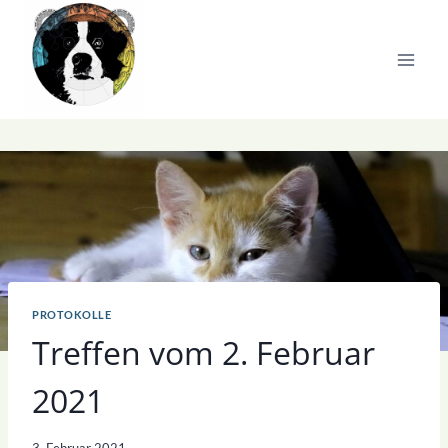
Zum
Inhalt
springen
PROTOKOLLE
Treffen vom 2. Februar
2021
3. Februar 2021