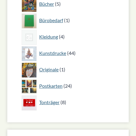
5
Bücher
5
Produkte
1
Bürobedarf
1
Produkt
4
Kleidung
4
Produkte
44
Kunstdrucke
44
Produkte
1
Originale
1
Produkt
24
Postkarten
24
Produkte
8
Tonträger
8
Produkte