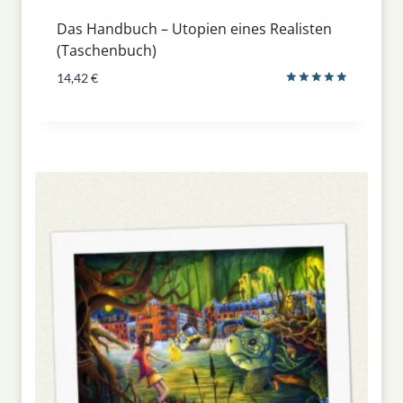
Das Handbuch – Utopien eines Realisten
(Taschenbuch)
14,42
€
Bewertet
mit
5.00
von 5