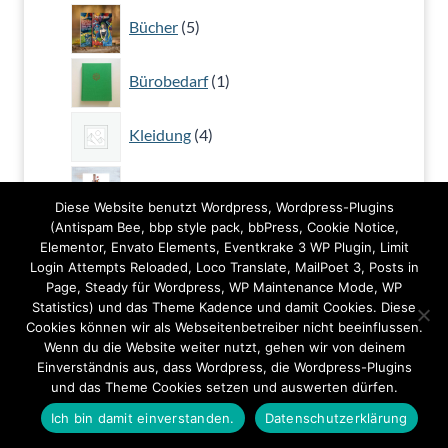
5
Bücher
5
Produkte
1
Bürobedarf
1
Produkt
4
Kleidung
4
Produkte
44
Kunstdrucke
44
Produkte
Diese Website benutzt Wordpress, Wordpress-Plugins
(Antispam Bee, bbp style pack, bbPress, Cookie Notice,
1
Originale
1
Elementor, Envato Elements, Eventkrake 3 WP Plugin, Limit
Produkt
Login Attempts Reloaded, Loco Translate, MailPoet 3, Posts in
24
Page, Steady für Wordpress, WP Maintenance Mode, WP
Postkarten
24
Statistics) und das Theme Kadence und damit Cookies. Diese
Produkte
Cookies können wir als Webseitenbetreiber nicht beeinflussen.
8
Wenn du die Website weiter nutzt, gehen wir von deinem
Tonträger
8
Produkte
Einverständnis aus, dass Wordpress, die Wordpress-Plugins
und das Theme Cookies setzen und auswerten dürfen.
Ich bin damit einverstanden.
Datenschutzerklärung