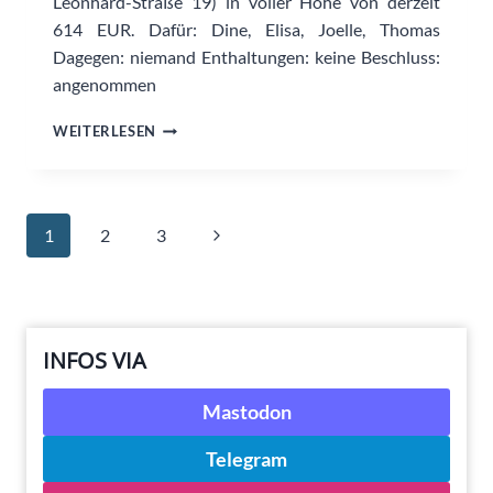
Leonhard-Straße 19) in voller Höhe von derzeit
614 EUR. Dafür: Dine, Elisa, Joelle, Thomas
Dagegen: niemand Enthaltungen: keine Beschluss:
angenommen
MIETE
WEITERLESEN
FÜR
DAS
ATELIER
Seitennavigation
Nächste
1
2
3
Seite
INFOS VIA
Mastodon
Telegram