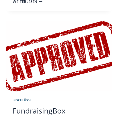
TONER
WEITERLESEN
BESCHLÜSSE
FundraisingBox