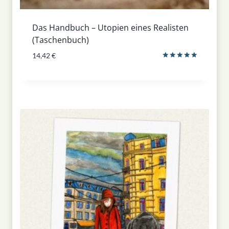
Das Handbuch – Utopien eines Realisten
(Taschenbuch)
14,42
€
Bewertet
mit
5.00
von 5