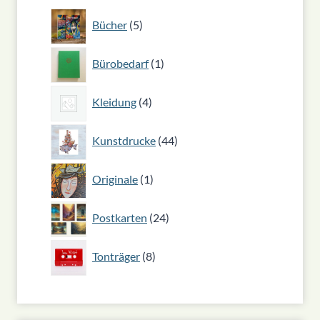
5
Bücher
5
Produkte
1
Bürobedarf
1
Produkt
4
Kleidung
4
Produkte
44
Kunstdrucke
44
Produkte
1
Originale
1
Produkt
24
Postkarten
24
Produkte
8
Tonträger
8
Produkte