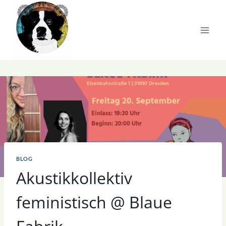
Zum
Inhalt
springen
BLOG
Akustikkollektiv
feministisch @ Blaue