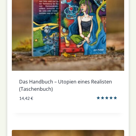
Das Handbuch – Utopien eines Realisten
(Taschenbuch)
14,42
€
Bewertet
mit
5.00
von 5