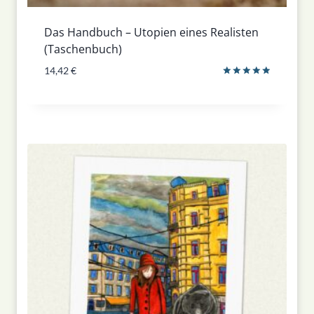
Das Handbuch – Utopien eines Realisten
(Taschenbuch)
14,42
€
Bewertet
mit
5.00
von 5