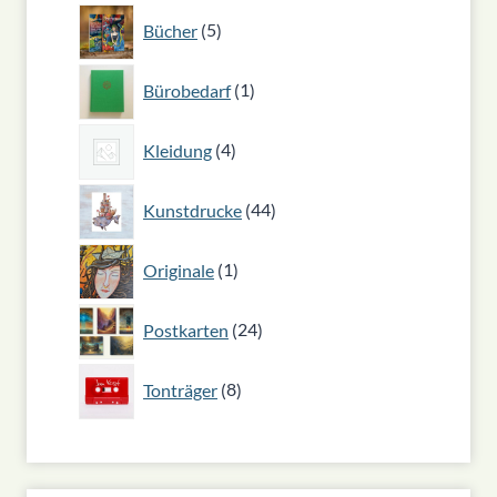
5
Bücher
5
Produkte
1
Bürobedarf
1
Produkt
4
Kleidung
4
Produkte
44
Kunstdrucke
44
Produkte
1
Originale
1
Produkt
24
Postkarten
24
Produkte
8
Tonträger
8
Produkte