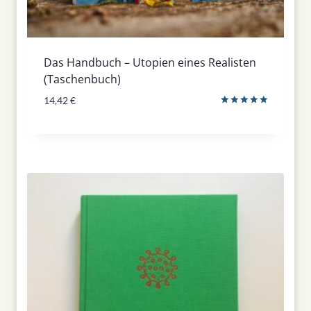
Das Handbuch – Utopien eines Realisten
(Taschenbuch)
14,42
€
Bewertet
mit
5.00
von 5