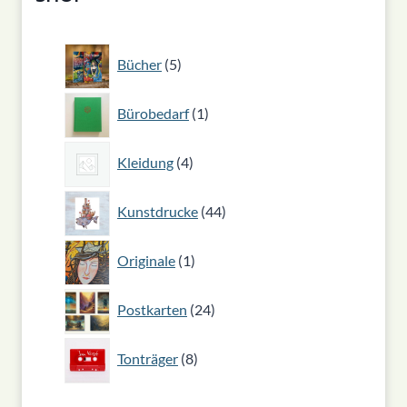
5
Bücher
5
Produkte
1
Bürobedarf
1
Produkt
4
Kleidung
4
Produkte
44
Kunstdrucke
44
Produkte
1
Originale
1
Produkt
24
Postkarten
24
Produkte
8
Tonträger
8
Produkte