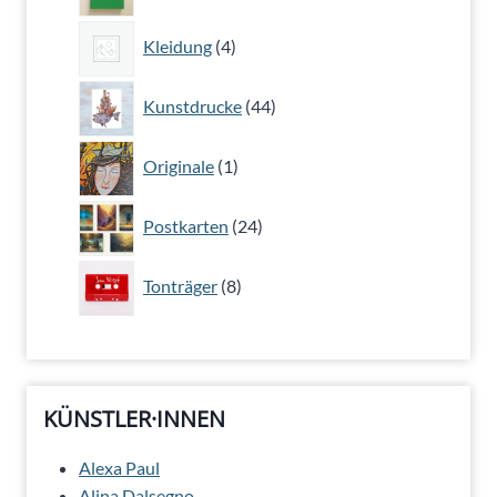
Produkt
4
Kleidung
4
Produkte
44
Kunstdrucke
44
Produkte
1
Originale
1
Produkt
24
Postkarten
24
Produkte
8
Tonträger
8
Produkte
KÜNSTLER·INNEN
Alexa Paul
Alina Dalsegno