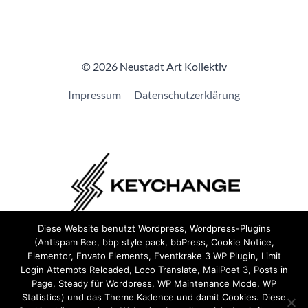
© 2026 Neustadt Art Kollektiv
Impressum
Datenschutzerklärung
Diese Website benutzt Wordpress, Wordpress-Plugins
(Antispam Bee, bbp style pack, bbPress, Cookie Notice,
Wir sind Teil von
Keychange
und haben eine
Pledge
Elementor, Envato Elements, Eventkrake 3 WP Plugin, Limit
unterzeichnet.
Login Attempts Reloaded, Loco Translate, MailPoet 3, Posts in
Page, Steady für Wordpress, WP Maintenance Mode, WP
Statistics) und das Theme Kadence und damit Cookies. Diese