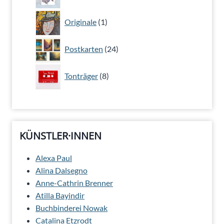
Produkte
1
Originale
1
Produkt
24
Postkarten
24
Produkte
8
Tonträger
8
Produkte
KÜNSTLER·INNEN
Alexa Paul
Alina Dalsegno
Anne-Cathrin Brenner
Atilla Bayindir
Buchbinderei Nowak
Catalina Etzrodt