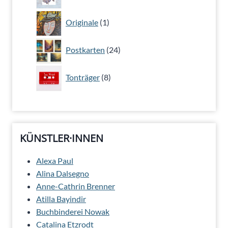
Produkte
1
Originale
1
Produkt
24
Postkarten
24
Produkte
8
Tonträger
8
Produkte
KÜNSTLER·INNEN
Alexa Paul
Alina Dalsegno
Anne-Cathrin Brenner
Atilla Bayindir
Buchbinderei Nowak
Catalina Etzrodt