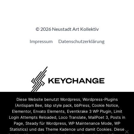
© 2026 Neustadt Art Kollektiv
Impressum
Datenschutzerklärung
Diese Website benutzt Wordpress, Wordpress-Plugins
(Antispam Bee, bbp style pack, bbPress, Cookie Notice,
Wir sind Teil von
Keychange
und haben eine
Pledge
Elementor, Envato Elements, Eventkrake 3 WP Plugin, Limit
unterzeichnet.
Login Attempts Reloaded, Loco Translate, MailPoet 3, Posts in
Page, Steady für Wordpress, WP Maintenance Mode, WP
Statistics) und das Theme Kadence und damit Cookies. Diese