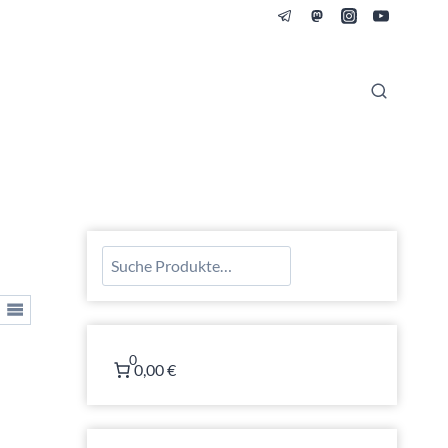
Suchen
0
0,00 €