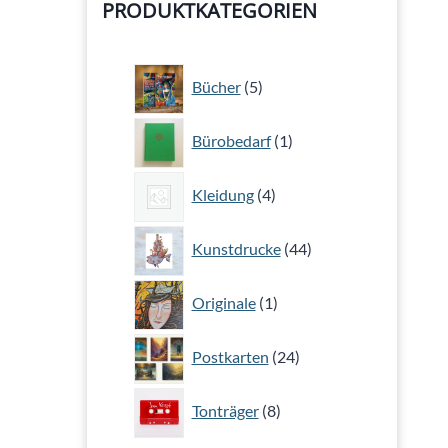
PRODUKTKATEGORIEN
5
Bücher
5
Produkte
1
Bürobedarf
1
Produkt
4
Kleidung
4
Produkte
44
Kunstdrucke
44
Produkte
1
Originale
1
Produkt
24
Postkarten
24
Produkte
8
Tonträger
8
Produkte