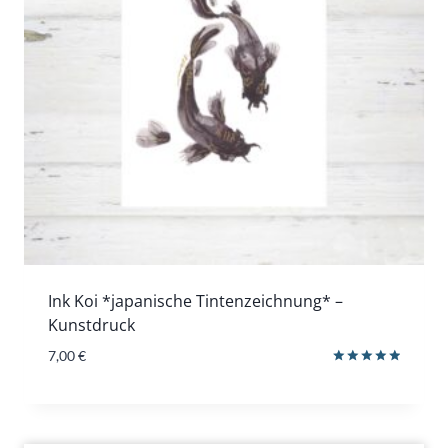
Ink Koi *japanische Tintenzeichnung* –
Kunstdruck
7,00
€
Bewertet
mit
5.00
von 5