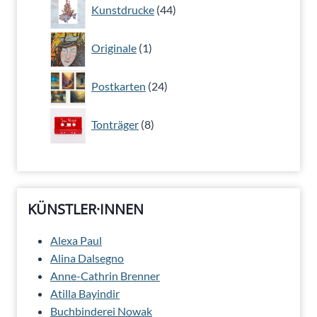
44
Kunstdrucke
44
Produkte
1
Originale
1
Produkt
24
Postkarten
24
Produkte
8
Tonträger
8
Produkte
KÜNSTLER·INNEN
Alexa Paul
Alina Dalsegno
Anne-Cathrin Brenner
Atilla Bayindir
Buchbinderei Nowak