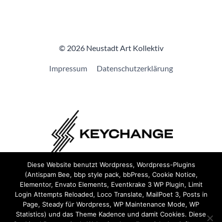
© 2026 Neustadt Art Kollektiv
Impressum
Datenschutzerklärung
Diese Website benutzt Wordpress, Wordpress-Plugins
(Antispam Bee, bbp style pack, bbPress, Cookie Notice,
Wir sind Teil von
Keychange
und haben eine
Pledge
Elementor, Envato Elements, Eventkrake 3 WP Plugin, Limit
unterzeichnet.
Login Attempts Reloaded, Loco Translate, MailPoet 3, Posts in
Page, Steady für Wordpress, WP Maintenance Mode, WP
Statistics) und das Theme Kadence und damit Cookies. Diese