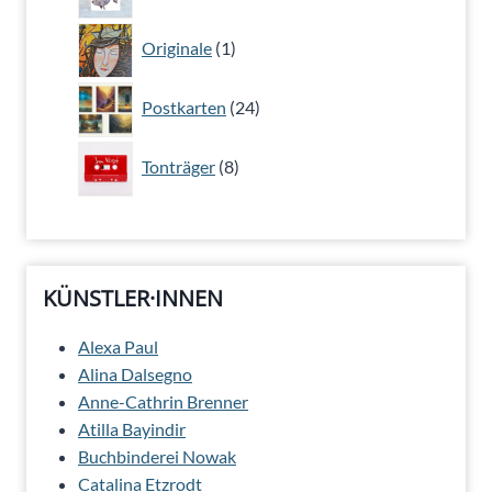
Produkte
1
Originale
1
Produkt
24
Postkarten
24
Produkte
8
Tonträger
8
Produkte
KÜNSTLER·INNEN
Alexa Paul
Alina Dalsegno
Anne-Cathrin Brenner
Atilla Bayindir
Buchbinderei Nowak
Catalina Etzrodt