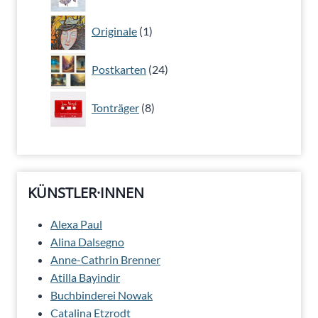
Produkte
1
Originale
1
Produkt
24
Postkarten
24
Produkte
8
Tonträger
8
Produkte
KÜNSTLER·INNEN
Alexa Paul
Alina Dalsegno
Anne-Cathrin Brenner
Atilla Bayindir
Buchbinderei Nowak
Catalina Etzrodt