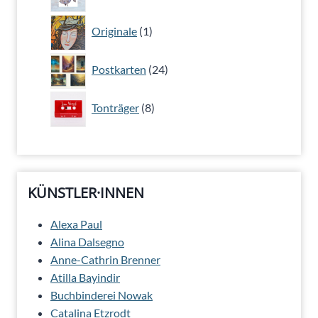
Produkte
1
Originale
1
Produkt
24
Postkarten
24
Produkte
8
Tonträger
8
Produkte
KÜNSTLER·INNEN
Alexa Paul
Alina Dalsegno
Anne-Cathrin Brenner
Atilla Bayindir
Buchbinderei Nowak
Catalina Etzrodt