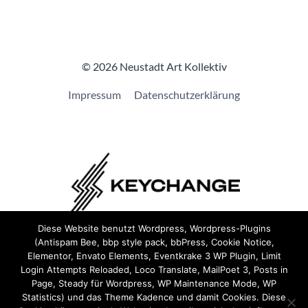
© 2026 Neustadt Art Kollektiv
Impressum
Datenschutzerklärung
Diese Website benutzt Wordpress, Wordpress-Plugins
(Antispam Bee, bbp style pack, bbPress, Cookie Notice,
Wir sind Teil von
Keychange
und haben eine
Pledge
Elementor, Envato Elements, Eventkrake 3 WP Plugin, Limit
unterzeichnet.
Login Attempts Reloaded, Loco Translate, MailPoet 3, Posts in
Page, Steady für Wordpress, WP Maintenance Mode, WP
Statistics) und das Theme Kadence und damit Cookies. Diese