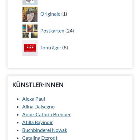
Produkte
1
Originale
1
Produkt
24
Postkarten
24
Produkte
8
Tonträger
8
Produkte
KÜNSTLER·INNEN
Alexa Paul
Alina Dalsegno
Anne-Cathrin Brenner
Atilla Bayindir
Buchbinderei Nowak
Catalina Etzrodt