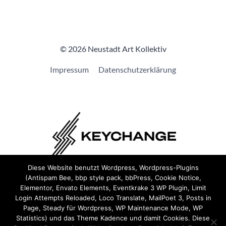
© 2026 Neustadt Art Kollektiv
Impressum
Datenschutzerklärung
Diese Website benutzt Wordpress, Wordpress-Plugins
(Antispam Bee, bbp style pack, bbPress, Cookie Notice,
Wir sind Teil von
Keychange
und haben eine
Pledge
Elementor, Envato Elements, Eventkrake 3 WP Plugin, Limit
unterzeichnet.
Login Attempts Reloaded, Loco Translate, MailPoet 3, Posts in
Page, Steady für Wordpress, WP Maintenance Mode, WP
Statistics) und das Theme Kadence und damit Cookies. Diese