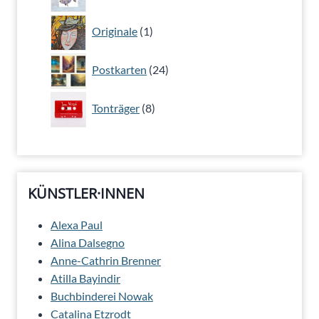
Produkte
1
Originale
1
Produkt
24
Postkarten
24
Produkte
8
Tonträger
8
Produkte
KÜNSTLER·INNEN
Alexa Paul
Alina Dalsegno
Anne-Cathrin Brenner
Atilla Bayindir
Buchbinderei Nowak
Catalina Etzrodt