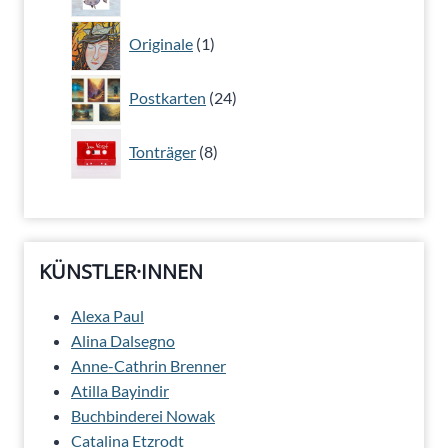
Produkte
1
Originale
1
Produkt
24
Postkarten
24
Produkte
8
Tonträger
8
Produkte
KÜNSTLER·INNEN
Alexa Paul
Alina Dalsegno
Anne-Cathrin Brenner
Atilla Bayindir
Buchbinderei Nowak
Catalina Etzrodt