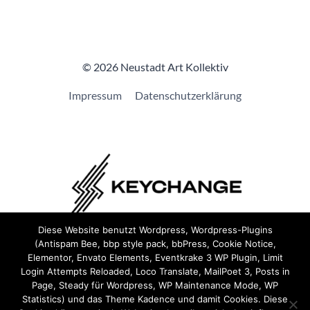
© 2026 Neustadt Art Kollektiv
Impressum
Datenschutzerklärung
Diese Website benutzt Wordpress, Wordpress-Plugins
(Antispam Bee, bbp style pack, bbPress, Cookie Notice,
Wir sind Teil von
Keychange
und haben eine
Pledge
Elementor, Envato Elements, Eventkrake 3 WP Plugin, Limit
unterzeichnet.
Login Attempts Reloaded, Loco Translate, MailPoet 3, Posts in
Page, Steady für Wordpress, WP Maintenance Mode, WP
Statistics) und das Theme Kadence und damit Cookies. Diese