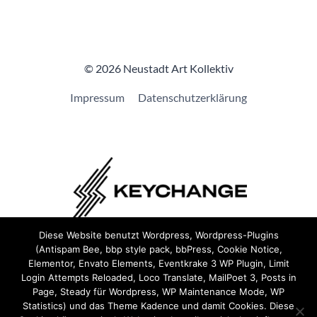
© 2026 Neustadt Art Kollektiv
Impressum
Datenschutzerklärung
Diese Website benutzt Wordpress, Wordpress-Plugins
(Antispam Bee, bbp style pack, bbPress, Cookie Notice,
Wir sind Teil von
Keychange
und haben eine
Pledge
Elementor, Envato Elements, Eventkrake 3 WP Plugin, Limit
unterzeichnet.
Login Attempts Reloaded, Loco Translate, MailPoet 3, Posts in
Page, Steady für Wordpress, WP Maintenance Mode, WP
Statistics) und das Theme Kadence und damit Cookies. Diese