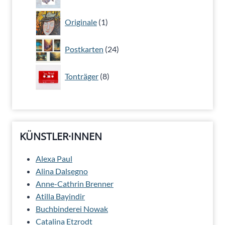
Produkte
1
Originale
1
Produkt
24
Postkarten
24
Produkte
8
Tonträger
8
Produkte
KÜNSTLER·INNEN
Alexa Paul
Alina Dalsegno
Anne-Cathrin Brenner
Atilla Bayindir
Buchbinderei Nowak
Catalina Etzrodt