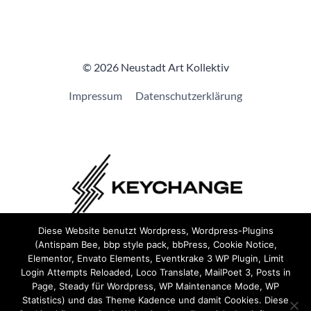
© 2026 Neustadt Art Kollektiv
Impressum
Datenschutzerklärung
Diese Website benutzt Wordpress, Wordpress-Plugins
(Antispam Bee, bbp style pack, bbPress, Cookie Notice,
Wir sind Teil von
Keychange
und haben eine
Pledge
Elementor, Envato Elements, Eventkrake 3 WP Plugin, Limit
unterzeichnet.
Login Attempts Reloaded, Loco Translate, MailPoet 3, Posts in
Page, Steady für Wordpress, WP Maintenance Mode, WP
Statistics) und das Theme Kadence und damit Cookies. Diese