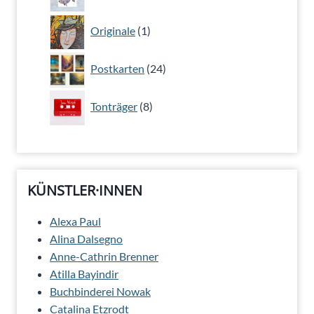
Produkte
1
Originale
1
Produkt
24
Postkarten
24
Produkte
8
Tonträger
8
Produkte
KÜNSTLER·INNEN
Alexa Paul
Alina Dalsegno
Anne-Cathrin Brenner
Atilla Bayindir
Buchbinderei Nowak
Catalina Etzrodt