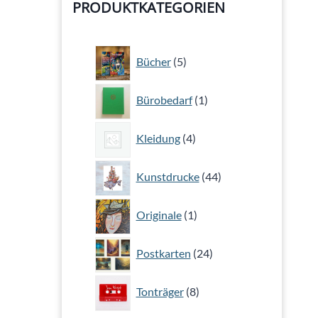
PRODUKTKATEGORIEN
5
Bücher
5
Produkte
1
Bürobedarf
1
Produkt
4
Kleidung
4
Produkte
44
Kunstdrucke
44
Produkte
1
Originale
1
Produkt
24
Postkarten
24
Produkte
8
Tonträger
8
Produkte