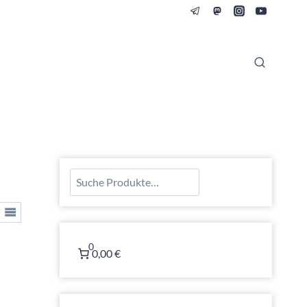
Suchen
0
0,00 €