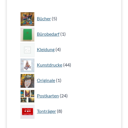
5
Bücher
5
Produkte
1
Bürobedarf
1
Produkt
4
Kleidung
4
Produkte
44
Kunstdrucke
44
Produkte
1
Originale
1
Produkt
24
Postkarten
24
Produkte
8
Tonträger
8
Produkte