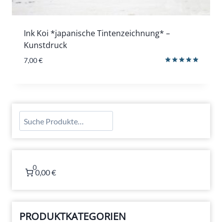
Ink Koi *japanische Tintenzeichnung* –
Kunstdruck
7,00
€
Bewertet
mit
5.00
von 5
Suchen
0
0,00 €
PRODUKTKATEGORIEN