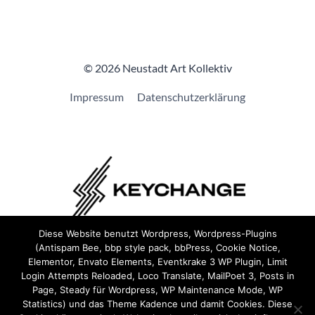
© 2026 Neustadt Art Kollektiv
Impressum
Datenschutzerklärung
Diese Website benutzt Wordpress, Wordpress-Plugins
(Antispam Bee, bbp style pack, bbPress, Cookie Notice,
Wir sind Teil von
Keychange
und haben eine
Pledge
Elementor, Envato Elements, Eventkrake 3 WP Plugin, Limit
unterzeichnet.
Login Attempts Reloaded, Loco Translate, MailPoet 3, Posts in
Page, Steady für Wordpress, WP Maintenance Mode, WP
Statistics) und das Theme Kadence und damit Cookies. Diese