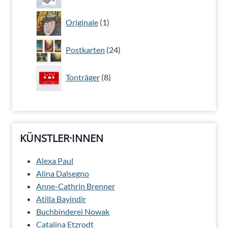
Produkte
1
Originale
1
Produkt
24
Postkarten
24
Produkte
8
Tonträger
8
Produkte
KÜNSTLER·INNEN
Alexa Paul
Alina Dalsegno
Anne-Cathrin Brenner
Atilla Bayindir
Buchbinderei Nowak
Catalina Etzrodt