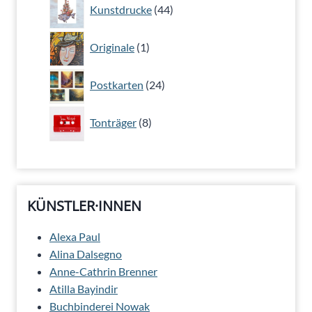
44
Kunstdrucke
44
Produkte
1
Originale
1
Produkt
24
Postkarten
24
Produkte
8
Tonträger
8
Produkte
KÜNSTLER·INNEN
Alexa Paul
Alina Dalsegno
Anne-Cathrin Brenner
Atilla Bayindir
Buchbinderei Nowak