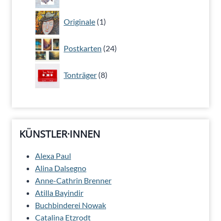
Produkte
1
Originale
1
Produkt
24
Postkarten
24
Produkte
8
Tonträger
8
Produkte
KÜNSTLER·INNEN
Alexa Paul
Alina Dalsegno
Anne-Cathrin Brenner
Atilla Bayindir
Buchbinderei Nowak
Catalina Etzrodt