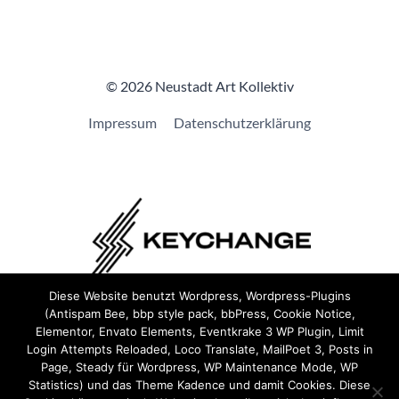
© 2026 Neustadt Art Kollektiv
Impressum
Datenschutzerklärung
Diese Website benutzt Wordpress, Wordpress-Plugins
(Antispam Bee, bbp style pack, bbPress, Cookie Notice,
Wir sind Teil von
Keychange
und haben eine
Pledge
Elementor, Envato Elements, Eventkrake 3 WP Plugin, Limit
unterzeichnet.
Login Attempts Reloaded, Loco Translate, MailPoet 3, Posts in
Page, Steady für Wordpress, WP Maintenance Mode, WP
Statistics) und das Theme Kadence und damit Cookies. Diese